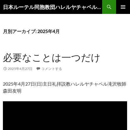
コ
検
日本ルーテル同胞教団ハレルヤチャペル滝沢
ン
索
メインメ
テ
ニュー
ン
ツ
月別アーカイブ: 2025年4月
へ
ス
キ
必要なことは一つだけ
ッ
プ
2025年4月27日
コメントする
2025年4月27日(日)主日礼拝説教ハレルヤチャペル滝沢牧師
森田友明