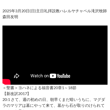
2025年3月20日(日)主日礼拝説教ハレルヤチャペル滝沢牧師
森田友明
＜聖書＞ヨハネによる福音書20章1～18節
【新改訳2017】
20:1 さて、週の初めの日、朝早くまだ暗いうちに、マグダ
ラのマリアは墓にやって来て、墓から石が取りのけられて