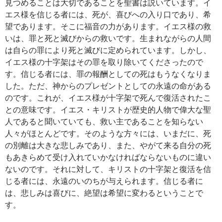
見つめることは大切であることを聖書は説いています。イ
エス様を信じる者には、死が、喜びへの入り口であり、希
望であります。そこに福音の力があります。イエス様の救
いは、罪と死と滅びからの救いです。生まれながらの人間
は自らの罪により死と滅びに定められています。しかし、
イエス様の十字架はその罪を取り除いてくださったので
す。信じる者には、罪の報酬としての死はもうなくなりま
した。ただ、神からのプレゼントとしての永遠の命がある
のです。これが、イエス様が十字架で死んで復活されたこ
との意味です。イエス・キリストが歴史的人物で偉大な聖
人であると聞いていても、救い主であることを知らない
人々がほとんどです。そのような方々には、いまだに、死
の別離は大きな悲しみであり、また、やがて来る自分の死
もあきらめて受け入れていかなければならないものに違い
ないのです。それに対して、キリストの十字架と復活を信
じる者には、永遠のいのちが与えられます。信じる者に
は、悲しみは喜びに、絶望は希望に変わるということで
す。