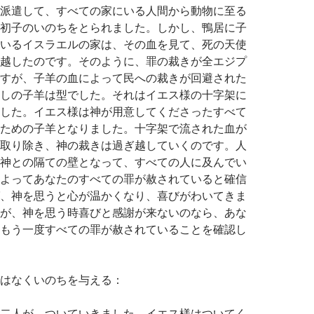
派遣して、すべての家にいる人間から動物に至る
初子のいのちをとられました。しかし、鴨居に子
いるイスラエルの家は、その血を見て、死の天使
越したのです。そのように、罪の裁きが全エジプ
すが、子羊の血によって民への裁きが回避された
しの子羊は型でした。それはイエス様の十字架に
した。イエス様は神が用意してくださったすべて
ための子羊となりました。十字架で流された血が
取り除き、神の裁きは過ぎ越していくのです。人
神との隔ての壁となって、すべての人に及んでい
よってあなたのすべての罪が赦されていると確信
、神を思うと心が温かくなり、喜びがわいてきま
が、神を思う時喜びと感謝が来ないのなら、あな
もう一度すべての罪が赦されていることを確認し
はなくいのちを与える：
二人が、ついていきました。イエス様はついてく