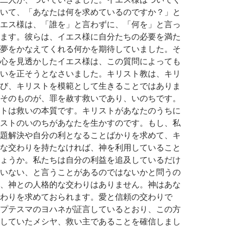
いて、「あなたは何を求めているのですか？」と
エス様は、「誰を」と言わずに、「何を」と言っ
ます。彼らは、イエス様に自分たちの必要を満た
夢をかなえてくれる何かを期待していました。そ
心を見透かしたイエス様は、この質問によっても
いを正そうとなさいました。キリスト教は、キリ
び、キリストを模範として生きることではありま
そのものが、罪を赦す救いであり、いのちです。
トは救いの本質です。キリストがあなたのうちに
ストのいのちがあなたを生かすのです。もし、私
題解決や自分の利となることばかりを求めて、キ
な交わりを持たなければ、神を利用していること
ょうか。私たちは自分の利益を追及しているだけ
いない、と言うことがあるのではないかと問うの
、神との人格的な交わりはありません。神はあな
わりを求めておられます。愛と信頼の交わりで
プテスマのヨハネが証言しているとおり、この方
していたメシヤ、救い主であることを確信しまし