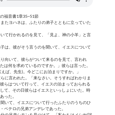
福音書1章35~51節
翌日、またヨハネは、ふたりの弟子とともに立っていた
スが歩いて行かれるのを見て、「見よ、神の小羊」と言
りの弟子は、彼がそう言うのを聞いて、イエスについて
スは振り向いて、彼らがついて来るのを見て、言われ
たは何を求めているのですか。」彼らは言った。
言えば、先生)。今どこにお泊まりですか。」
スは彼らに言われた。「来なさい。そうすればわかりま
彼らはついて行って、イエスの泊まっておられる
して、その日彼らはイエスといっしょにいた。時
あった。
ネから聞いて、イエスについて行ったふたりのうちのひ
・ペテロの兄弟アンデレであった。
まず自分の兄弟シモンを見つけて、「私たちはメシヤ(訳