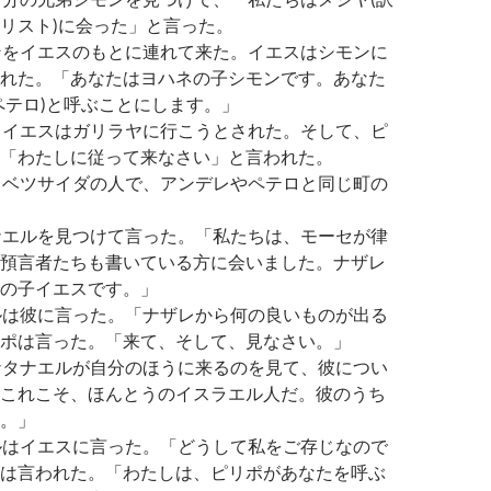
リスト)に会った」と言った。
シモンをイエスのもとに連れて来た。イエスはシモンに
れた。「あなたはヨハネの子シモンです。あなた
ペテロ)と呼ぶことにします。」
翌日、イエスはガリラヤに行こうとされた。そして、ピ
「わたしに従って来なさい」と言われた。
ポは、ベツサイダの人で、アンデレやペテロと同じ町の
ナタナエルを見つけて言った。「私たちは、モーセが律
預言者たちも書いている方に会いました。ナザレ
の子イエスです。」
ナエルは彼に言った。「ナザレから何の良いものが出る
ポは言った。「来て、そして、見なさい。」
スはナタナエルが自分のほうに来るのを見て、彼につい
これこそ、ほんとうのイスラエル人だ。彼のうち
。」
ナエルはイエスに言った。「どうして私をご存じなので
は言われた。「わたしは、ピリポがあなたを呼ぶ