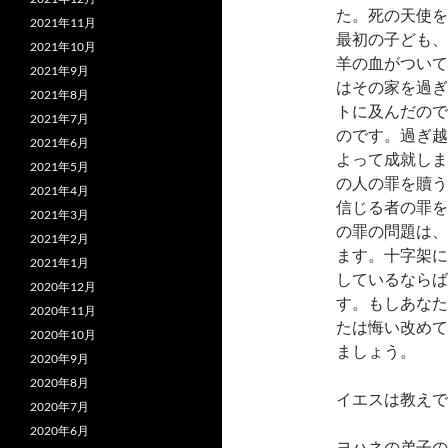
た。死の天使を
2021年11月
最初の子ども、
2021年10月
羊の血がついて
2021年9月
はその家を過ぎ
2021年8月
トに及んだので
2021年7月
のです。過ぎ越
2021年6月
よって成就しま
2021年5月
の人の罪を贖う
2021年4月
信じる者の罪を
2021年3月
の罪の問題は、
2021年2月
ます。十字架に
2021年1月
しているならば
2020年12月
す。もしあなた
2020年11月
たは悔い改めて
2020年10月
ましょう。
2020年9月
2020年8月
イエスは教えで
2020年7月
2020年6月
ヨハネの弟子の