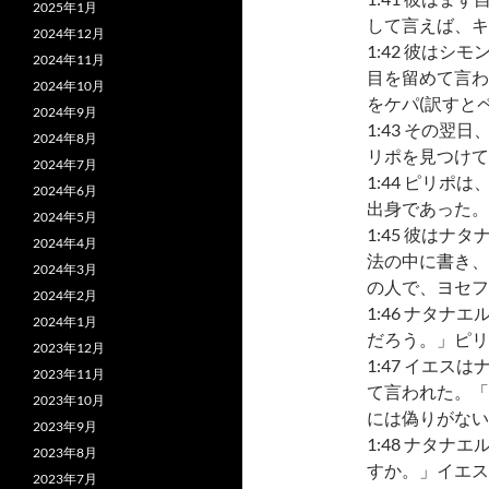
2025年1月
して言えば、キ
2024年12月
1:42 彼は
2024年11月
目を留めて言わ
2024年10月
をケパ(訳すと
2024年9月
1:43 その
2024年8月
リポを見つけて
2024年7月
1:44 ピリ
2024年6月
出身であった。
2024年5月
1:45 彼は
2024年4月
法の中に書き、
2024年3月
の人で、ヨセフ
2024年2月
1:46 ナタ
2024年1月
だろう。」ピリ
2023年12月
1:47 イエ
2023年11月
て言われた。「
2023年10月
には偽りがない
2023年9月
1:48 ナタ
2023年8月
すか。」イエス
2023年7月