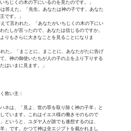
いちじくの木の下にいるのを見たのです。」
ナエルは答えた。「先生。あなたは神の子です。あなた
王です。」
スは答えて言われた。「あなたがいちじくの木の下にい
わたしが言ったので、あなたは信じるのですか。
よりもさらに大きなことを見ることになりま
て言われた。「まことに、まことに、あなたがたに告げ
て、神の御使いたちが人の子の上を上り下りする
たはいまに見ます。」
く救い主：
ハネは、「見よ、世の罪を取り除く神の子羊」と
しています。これはイエス様の働きそのもので
」というと、ユダヤ人が誰でも連想するのは、
羊」です。かつて神は全エジプトを裁かれまし