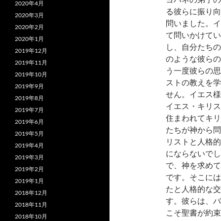
2020年4月
る彼らに振り向
2020年3月
問いました。イ
2020年2月
て問いかけてい
2020年1月
し、自分たちの
2019年12月
のような彼らの
2019年11月
う一度彼らの思
2019年10月
ストの教えを学
2019年9月
せん。イエス様
2019年8月
イエス・キリス
2019年7月
住まわれてキリ
2019年6月
たちが神から問
2019年5月
リストと人格的
2019年4月
にならないでし
2019年3月
で、神を求めて
2019年2月
です。そこには
2019年1月
たと人格的な交
2018年12月
す。彼らは、バ
2018年11月
こそ聖書が約束
2018年10月