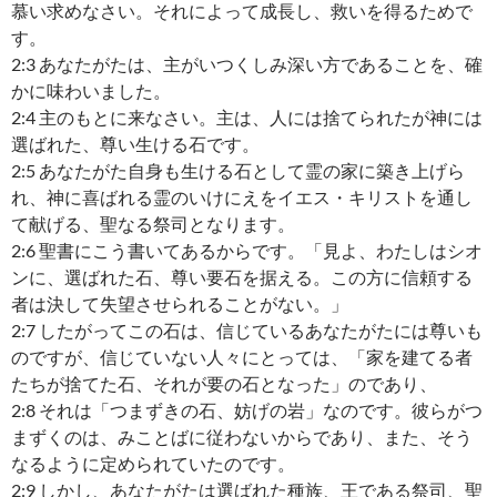
慕い求めなさい。それによって成長し、救いを得るためで
す。
2:3 あなたがたは、主がいつくしみ深い方であることを、確
かに味わいました。
2:4 主のもとに来なさい。主は、人には捨てられたが神には
選ばれた、尊い生ける石です。
2:5 あなたがた自身も生ける石として霊の家に築き上げら
れ、神に喜ばれる霊のいけにえをイエス・キリストを通し
て献げる、聖なる祭司となります。
2:6 聖書にこう書いてあるからです。「見よ、わたしはシオ
ンに、選ばれた石、尊い要石を据える。この方に信頼する
者は決して失望させられることがない。」
2:7 したがってこの石は、信じているあなたがたには尊いも
のですが、信じていない人々にとっては、「家を建てる者
たちが捨てた石、それが要の石となった」のであり、
2:8 それは「つまずきの石、妨げの岩」なのです。彼らがつ
まずくのは、みことばに従わないからであり、また、そう
なるように定められていたのです。
2:9 しかし、あなたがたは選ばれた種族、王である祭司、聖