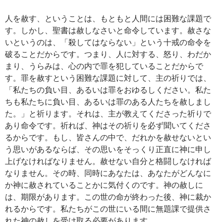
人を赦す、ということは、もともと人間には困難な課題で
す。しかし、聖書は赦しなさいと命令しています。赦さな
いというのは、「殺してはならない」という十戒の命令を
破ることだからです。つまり、人に対する、怒り、わだか
まり、うらみは、心の内で罪を犯していることだからで
す。罪を赦すという困難な課題に対して、主の祈りでは、
「私たちの負い目、あるいは罪をおゆるしください。私た
ちも私たちに負い目、あるいは罪のある人たちを赦しまし
た。」と祈ります。それは、主が教えてくださった祈りで
あり命令です。祈れば、神はその祈りを必ず聞いてくださ
るからです。もし、皆さんの中で、だれかを赦せないとい
う思いがあるならば、その思いをそっくり正直に神に申し
上げなければなりません。赦せない自分と格闘しなければ
なりません。その時、同時にあなたは、あなたがどんなに
か神に赦されていることかに気付くのです。神の赦しに
は、期限があります。この世の命が終わった後、神に裁か
れるからです。私たちがこの世にいる間に無題課で提供さ
れた神の赦しを受け取る必要があります。