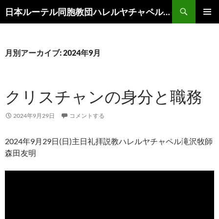
コ
検
日本ルーテル同胞教団ハレルヤチャペル滝沢
ン
索
メインメ
テ
ニュー
ン
ツ
月別アーカイブ: 2024年9月
へ
ス
キ
クリスチャンの身分と職務
ッ
プ
2024年9月29日
コメントする
2024年9月29日(日)主日礼拝説教ハレルヤチャペル滝沢牧師
森田友明