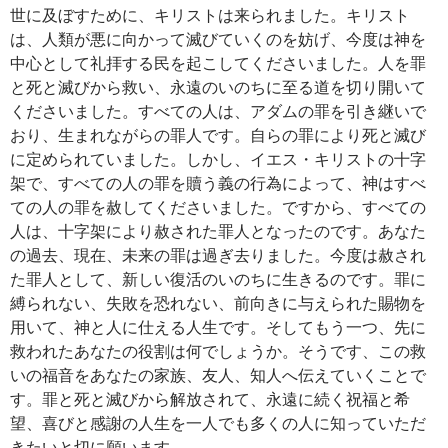
世に及ぼすために、キリストは来られました。キリスト
は、人類が悪に向かって滅びていくのを妨げ、今度は神を
中心として礼拝する民を起こしてくださいました。人を罪
と死と滅びから救い、永遠のいのちに至る道を切り開いて
くださいました。すべての人は、アダムの罪を引き継いで
おり、生まれながらの罪人です。自らの罪により死と滅び
に定められていました。しかし、イエス・キリストの十字
架で、すべての人の罪を贖う義の行為によって、神はすべ
ての人の罪を赦してくださいました。ですから、すべての
人は、十字架により赦された罪人となったのです。あなた
の過去、現在、未来の罪は過ぎ去りました。今度は赦され
た罪人として、新しい復活のいのちに生きるのです。罪に
縛られない、失敗を恐れない、前向きに与えられた賜物を
用いて、神と人に仕える人生です。そしてもう一つ、先に
救われたあなたの役割は何でしょうか。そうです、この救
いの福音をあなたの家族、友人、知人へ伝えていくことで
す。罪と死と滅びから解放されて、永遠に続く祝福と希
望、喜びと感謝の人生を一人でも多くの人に知っていただ
きたいと切に願います。