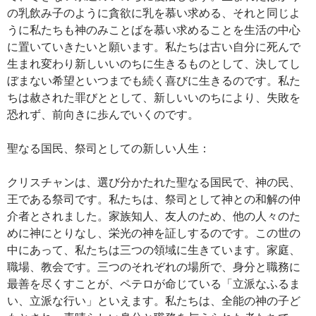
の乳飲み子のように貪欲に乳を慕い求める、それと同じよ
うに私たちも神のみことばを慕い求めることを生活の中心
に置いていきたいと願います。私たちは古い自分に死んで
生まれ変わり新しいいのちに生きるものとして、決してし
ぼまない希望といつまでも続く喜びに生きるのです。私た
ちは赦された罪びととして、新しいいのちにより、失敗を
恐れず、前向きに歩んでいくのです。
聖なる国民、祭司としての新しい人生：
クリスチャンは、選び分かたれた聖なる国民で、神の民、
王である祭司です。私たちは、祭司として神との和解の仲
介者とされました。家族知人、友人のため、他の人々のた
めに神にとりなし、栄光の神を証しするのです。この世の
中にあって、私たちは三つの領域に生きています。家庭、
職場、教会です。三つのそれぞれの場所で、身分と職務に
最善を尽くすことが、ペテロが命じている「立派なふるま
い、立派な行い」といえます。私たちは、全能の神の子ど