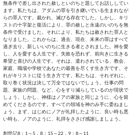
無条件で差し出された赦しといのちと題してお話ししてい
ます。私たちは、アダムの罪を引き継いでいる生まれなが
らの罪人です。裁かれ、滅びる存在でした。しかし、キリ
ストの十字架と復活により、罪の赦しと永遠のいのちを無
条件で受けました。それにより、私たちは赦された罪人と
なりました。これからは、過去、現在、未来の罪はすべて
過ぎ去り、新しいいのちに生きる者とされました。神を愛
し、人を愛する人生です。失敗を恐れず、前向きに生きる
希望と喜びの人生です。それは、遣わされている、教会、
家庭、職場や学校であなたの最善を尽くす生き方です。そ
れがキリストに従う生き方です。私たちは、それぞれに、
取り巻く状況は決して万全ではないでしょう。仕事の問
題、家族の問題、など、心をすり減らしているのが現状で
しょう。しかし、神様はノアの家族と同じように、心を留
めてくださるのです。すべての領域を神のみ手に委ねまし
ょう。まず、はじめにノアが礼拝したように、良い時も悪
い時も、ノアのように、礼拝をささげ感謝しましょう。
創世記8：1～5，8：15～22，9：8～11