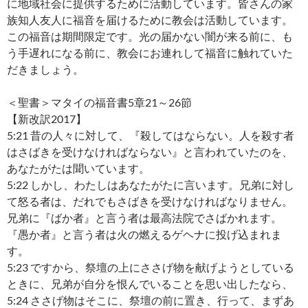
に地域社会に提供するために活動しています。皆さんの家
族知人友人に福音を届けるために教会は活動しています。
この福音は期間限定です。光の届かない闇が来る前に、も
う手遅れになる前に、教会にお連れして福音に触れていた
だきましょう。
＜聖書＞マタイの福音書5章21～26節
【新改訳2017】
5:21 昔の人々に対して、『殺してはならない。人を殺す者
はさばきを受けなければならない』と言われていたのを、
あなたがたは聞いています。
5:22 しかし、わたしはあなたがたに言います。兄弟に対し
て怒る者は、だれでもさばきを受けなければなりません。
兄弟に『ばか者』と言う者は最高法院でさばかれます。
『愚か者』と言う者は火の燃えるゲヘナに投げ込まれま
す。
5:23 ですから、祭壇の上にささげ物を献げようとしている
ときに、兄弟が自分を恨んでいることを思い出したなら、
5:24 ささげ物はそこに、祭壇の前に置き、行って、まずあ