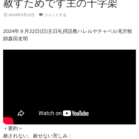
赦すためです主の十字架
2024年9月22日
コメントする
2024年９月22日(日)主日礼拝説教ハレルヤチャペル滝沢牧
師森田友明
＜要約＞
赦されない、赦せない苦しみ：