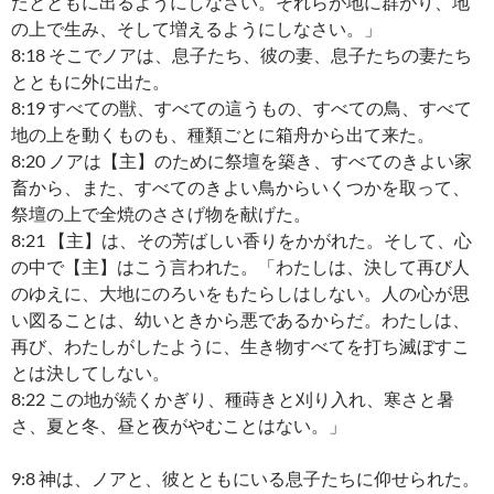
たとともに出るようにしなさい。それらが地に群がり、地
の上で生み、そして増えるようにしなさい。」
8:18 そこでノアは、息子たち、彼の妻、息子たちの妻たち
とともに外に出た。
8:19 すべての獣、すべての這うもの、すべての鳥、すべて
地の上を動くものも、種類ごとに箱舟から出て来た。
8:20 ノアは【主】のために祭壇を築き、すべてのきよい家
畜から、また、すべてのきよい鳥からいくつかを取って、
祭壇の上で全焼のささげ物を献げた。
8:21 【主】は、その芳ばしい香りをかがれた。そして、心
の中で【主】はこう言われた。「わたしは、決して再び人
のゆえに、大地にのろいをもたらしはしない。人の心が思
い図ることは、幼いときから悪であるからだ。わたしは、
再び、わたしがしたように、生き物すべてを打ち滅ぼすこ
とは決してしない。
8:22 この地が続くかぎり、種蒔きと刈り入れ、寒さと暑
さ、夏と冬、昼と夜がやむことはない。」
9:8 神は、ノアと、彼とともにいる息子たちに仰せられた。