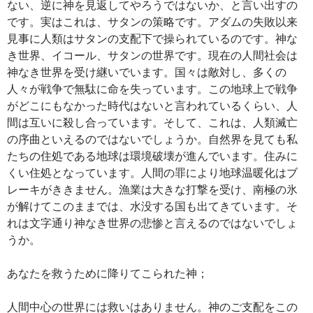
ない、逆に神を見返してやろうではないか、と言い出すの
です。実はこれは、サタンの策略です。アダムの失敗以来
見事に人類はサタンの支配下で操られているのです。神な
き世界、イコール、サタンの世界です。現在の人間社会は
神なき世界を受け継いでいます。国々は敵対し、多くの
人々が戦争で無駄に命を失っています。この地球上で戦争
がどこにもなかった時代はないと言われているくらい、人
間は互いに殺し合っています。そして、これは、人類滅亡
の序曲といえるのではないでしょうか。自然界を見ても私
たちの住処である地球は環境破壊が進んでいます。住みに
くい住処となっています。人間の罪により地球温暖化はブ
レーキがききません。漁業は大きな打撃を受け、南極の氷
が解けてこのままでは、水没する国も出てきています。そ
れは文字通り神なき世界の悲惨と言えるのではないでしょ
うか。
あなたを救うために降りてこられた神；
人間中心の世界には救いはありません。神のご支配をこの