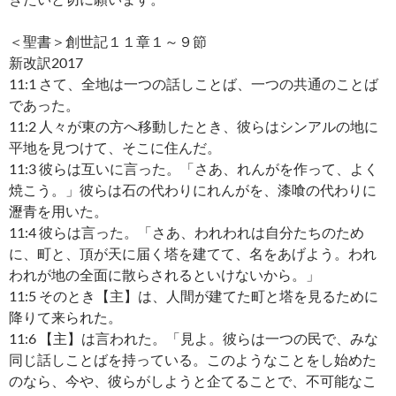
＜聖書＞創世記１１章１～９節
新改訳2017
11:1 さて、全地は一つの話しことば、一つの共通のことば
であった。
11:2 人々が東の方へ移動したとき、彼らはシンアルの地に
平地を見つけて、そこに住んだ。
11:3 彼らは互いに言った。「さあ、れんがを作って、よく
焼こう。」彼らは石の代わりにれんがを、漆喰の代わりに
瀝青を用いた。
11:4 彼らは言った。「さあ、われわれは自分たちのため
に、町と、頂が天に届く塔を建てて、名をあげよう。われ
われが地の全面に散らされるといけないから。」
11:5 そのとき【主】は、人間が建てた町と塔を見るために
降りて来られた。
11:6 【主】は言われた。「見よ。彼らは一つの民で、みな
同じ話しことばを持っている。このようなことをし始めた
のなら、今や、彼らがしようと企てることで、不可能なこ