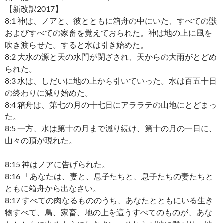
【新改訳2017】
8:1 神は、ノアと、彼とともに箱舟の中にいた、すべての獣
およびすべての家畜を覚えておられた。神は地の上に風を
吹き渡らせた。すると水は引き始めた。
8:2 大水の源と天の水門が閉ざされ、天からの大雨がとどめ
られた。
8:3 水は、しだいに地の上から引いていった。水は百五十日
の終わりに減り始めた。
8:4 箱舟は、第七の月の十七日にアララテの山地にとどまっ
た。
8:5 一方、水は第十の月まで減り続け、第十の月の一日に、
山々の頂が現れた。
8:15 神はノアに告げられた。
8:16 「あなたは、妻と、息子たちと、息子たちの妻たちと
ともに箱舟から出なさい。
8:17 すべての肉なるもののうち、あなたとともにいる生き
物すべて、鳥、家畜、地の上を這うすべてのものが、あな