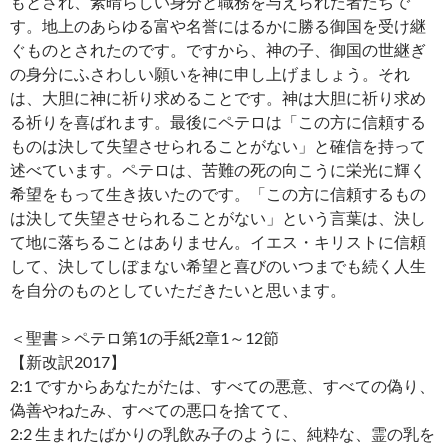
もとされ、素晴らしい身分と職務を与えられた者たちで
す。地上のあらゆる富や名誉にはるかに勝る御国を受け継
ぐものとされたのです。ですから、神の子、御国の世継ぎ
の身分にふさわしい願いを神に申し上げましょう。それ
は、大胆に神に祈り求めることです。神は大胆に祈り求め
る祈りを喜ばれます。最後にペテロは「この方に信頼する
ものは決して失望させられることがない」と確信を持って
述べています。ペテロは、苦難の死の向こうに栄光に輝く
希望をもって生き抜いたのです。「この方に信頼するもの
は決して失望させられることがない」という言葉は、決し
て地に落ちることはありません。イエス・キリストに信頼
して、決してしぼまない希望と喜びのいつまでも続く人生
を自分のものとしていただきたいと思います。
＜聖書＞ペテロ第1の手紙2章1～12節
【新改訳2017】
2:1 ですからあなたがたは、すべての悪意、すべての偽り、
偽善やねたみ、すべての悪口を捨てて、
2:2 生まれたばかりの乳飲み子のように、純粋な、霊の乳を