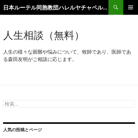
コ
検
日本ルーテル同胞教団ハレルヤチャペル滝沢
ン
索
メインメ
テ
ニュー
ン
人生相談（無料）
ツ
へ
ス
人生の様々な困難や悩みについて、牧師であり、医師であ
キ
る森田友明がご相談に応じます。
ッ
プ
検
索:
人気の投稿とページ