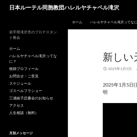
コ
検
日本ルーテル同胞教団ハレルヤチャペル滝沢
ン
索
テ
ホーム
ハレルヤチャペル滝沢ってな
ン
ツ
岩手県滝沢市のプロテスタン
ト教会
へ
ス
ホーム
新しい
キ
ハレルヤチャペル滝沢ってな
ッ
に？
プ
牧師プロフィール
2025年1月5日
お問合せ・ご意見
スケジュール
2025年1月
ゴスペルフラショー
明
三浦綾子読書会のお知らせ
アクセス
人生相談（無料）
月別メッセージ