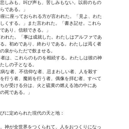
悲しみも、叫び声も、苦しみもない。以前のもの
らである。」
と、御座に座っておられる方が言われた。「見よ、わた
しくする。」また言われた。「書き記せ。これら
であり、信頼できる。」
私に言われた。「事は成就した。わたしはアルファであ
る。初めであり、終わりである。わたしは渇く者
の泉からただで飲ませる。
を得る者は、これらのものを相続する。わたしは彼の神
たしの子となる。
し、臆病な者、不信仰な者、忌まわしい者、人を殺す
を行う者、魔術を行う者、偶像を拝む者、すべて
ちが受ける分は、火と硫黄の燃える池の中にあ
の死である。」
びに定められた現代の天と地：
、神が全世界をつくられて、人をおつくりになっ