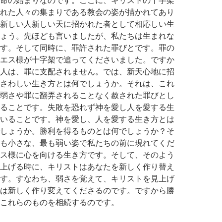
れた人々の集まりである教会の姿が描かれてあり
新しい人新しい天に招かれた者として相応しい生
ょう。先ほども言いましたが、私たちは生まれな
す。そして同時に、罪許された罪びとです。罪の
エス様が十字架で追ってくださいました。ですか
人は、罪に支配されません。では、新天心地に招
さわしい生き方とは何でしょうか。それは、これ
弱さや罪に翻弄されることなく赦された罪びとし
ることです。失敗を恐れず神を愛し人を愛する生
いることです。神を愛し、人を愛する生き方とは
しょうか。勝利を得るものとは何でしょうか？そ
も小さな、最も弱い姿で私たちの前に現れてくだ
ス様に心を向ける生き方です。そして、そのよう
上げる時に、キリストはあなたを新しく作り替え
す。すなわち、弱さを覚えて、キリストを見上げ
は新しく作り変えてくださるのです。ですから勝
これらのものを相続するのです。