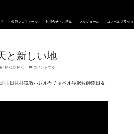
に？
牧師プロフィール
お問合せ・ご意見
スケジュール
ゴスペルフラショ
天と新しい地
HARECHAPE
コメントする
5日(日)主日礼拝説教ハレルヤチャペル滝沢牧師森田友