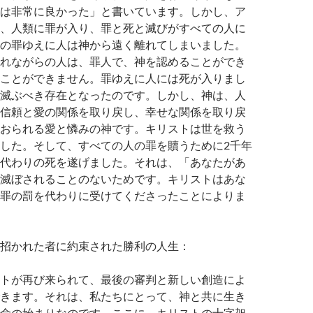
は非常に良かった」と書いています。しかし、ア
、人類に罪が入り、罪と死と滅びがすべての人に
の罪ゆえに人は神から遠く離れてしまいました。
れながらの人は、罪人で、神を認めることができ
ことができません。罪ゆえに人には死が入りまし
滅ぶべき存在となったのです。しかし、神は、人
信頼と愛の関係を取り戻し、幸せな関係を取り戻
おられる愛と憐みの神です。キリストは世を救う
した。そして、すべての人の罪を贖うために2千年
代わりの死を遂げました。それは、「あなたがあ
滅ぼされることのないためです。キリストはあな
罪の罰を代わりに受けてくださったことによりま
招かれた者に約束された勝利の人生：
トが再び来られて、最後の審判と新しい創造によ
きます。それは、私たちにとって、神と共に生き
命の始まりなのです。ここに、キリストの十字架