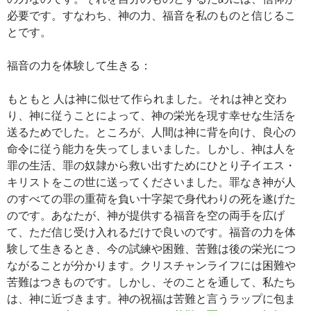
必要です。すなわち、神の力、福音を私のものと信じるこ
とです。
福音の力を体験して生きる：
もともと 人は神に似せて作られました。それは神と交わ
り、神に従うことによって、神の栄光を現す幸せな生活を
送るためでした。ところが、人間は神に背を向け、良心の
命令に従う能力を失ってしまいました。しかし、神は人を
罪の生活、罪の奴隷から救い出すためにひとり子イエス・
キリストをこの世に送ってくださいました。罪なき神が人
のすべての罪の重荷を負い十字架で身代わりの死を遂げた
のです。あなたが、神が提供する福音を空の両手を広げ
て、ただ信じ受け入れるだけで良いのです。福音の力を体
験して生きるとき、今の試練や困難、苦難は後の栄光につ
ながることが分かります。クリスチャンライフには困難や
苦難はつきものです。しかし、そのことを通して、私たち
は、神に近づきます。神の祝福は苦難と言うラップに包ま