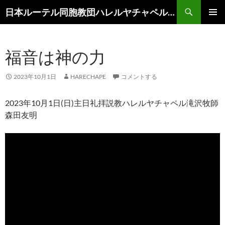
コ
検
日本ルーテル同胞教団ハレルヤチャペル滝沢
ン
索
メインメ
テ
ニュー
ン
福音は神の力
ツ
へ
ス
2023年10月1日
HARECHAPE
コメントする
キ
ッ
2023年10月1日(日)主日礼拝説教ハレルヤチャペル滝沢牧師
プ
森田友明