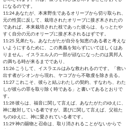
になるのです。
11:24 あなたが、本来野生であるオリーブから切り取られ、
元の性質に反して、栽培されたオリーブに接ぎ木されたの
であれば、本来栽培された枝であった彼らは、もっとたや
すく自分の元のオリーブに接ぎ木されるはずです。
11:25 兄弟たち。あなたがたが自分を知恵のある者と考えな
いようにするために、この奥義を知らずにいてほしくはあ
りません。イスラエル人の一部が頑なになったのは異邦人
の満ちる時が来るまでであり、
11:26 こうして、イスラエルはみな救われるのです。「救い
出す者がシオンから現れ、ヤコブから不敬虔を除き去る。
11:27 これこそ、彼らと結ぶわたしの契約、すなわち、わた
しが彼らの罪を取り除く時である」と書いてあるとおりで
す。
11:28 彼らは、福音に関して言えば、あなたがたのゆえに、
神に敵対している者ですが、選びに関して言えば、父祖た
ちのゆえに、神に愛されている者です。
11:29 神の賜物と召命は、取り消されることがないからで