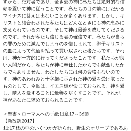
すから、絶対者であり、全き愛の神に私たちは絶対的な信
頼を置いて神に従うことです。私たちの目の前にはだかる
マイナスに答えは出ないことが多くあります。しかし、キ
リストと結合わされた私たちはどんなときにも神の恵みに
支えられているのです。そして神は最善を成してくださる
のです。それが私たち信じる者の確信です。私たちが自ら
の罪のために滅んでしまうのを惜しまれて、御子キリスト
の血によって代価を払って買い戻された者たちです。それ
は、神が一方的に行ってくださったことです。私たちが良
い人間だから、私たちが神に奉仕したからでも献金したか
らでもありません。わたしたちには何の資格もないので
す。神のあわれみと十字架に示された神の愛を受け取った
ものとして、今度は、イエス様が命じておられる、神を愛
し、隣人を愛することに最善を尽くすことです。それが、
神があなたに求めておられることです。
＜聖書＞ローマ人への手紙11章17～36節
【新改訳2017】
11:17 枝の中のいくつかが折られ、野生のオリーブであるあ