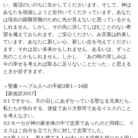
い、復活のいのちに生かしてくださいます。そして、神は
あなたを祝福しようと近付いてくださっています。あなた
は現在の困難苦難のために先が見えないと思っているかも
しれません。しかし、その先に決してしぼむことのない希
望を備えておられます。ご安心ください。み言葉は約束し
ています。あなたに新しい心、新しい志を与えてください
ます。それは近い未来かもしれません。あるいは、ずっと
先のことかもしれません。しかし、「あの時の苦しみは、
今の幸せを考えれば取るに足りないことだった」と思える
ときが必ずきます。
＜聖書＞へブル人への手紙3章1～14節
【新改訳2017】
3:1 ですから、天の召しにあずかっている聖なる兄弟たち。
私たちが告白する、使徒であり大祭司であるイエスのこと
を考えなさい。
3:2 モーセが神の家全体の中で忠実であったのと同様に、イ
エスはご自分を立てた方に対して忠実でした。
3:3 家よりも、家を建てる人が大いなる栄誉を持つのと同じ