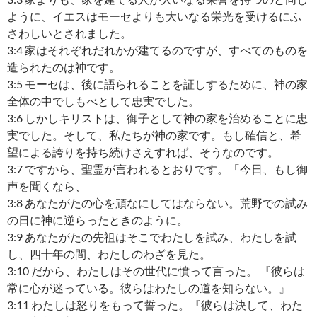
ように、イエスはモーセよりも大いなる栄光を受けるにふ
さわしいとされました。
3:4 家はそれぞれだれかが建てるのですが、すべてのものを
造られたのは神です。
3:5 モーセは、後に語られることを証しするために、神の家
全体の中でしもべとして忠実でした。
3:6 しかしキリストは、御子として神の家を治めることに忠
実でした。そして、私たちが神の家です。もし確信と、希
望による誇りを持ち続けさえすれば、そうなのです。
3:7 ですから、聖霊が言われるとおりです。「今日、もし御
声を聞くなら、
3:8 あなたがたの心を頑なにしてはならない。荒野での試み
の日に神に逆らったときのように。
3:9 あなたがたの先祖はそこでわたしを試み、わたしを試
し、四十年の間、わたしのわざを見た。
3:10 だから、わたしはその世代に憤って言った。 『彼らは
常に心が迷っている。彼らはわたしの道を知らない。』
3:11 わたしは怒りをもって誓った。『彼らは決して、わた