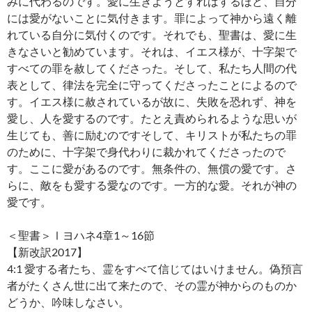
みに代わるのです。愛に生きようとすればするほど、自分
には愛がないことに気付きます。罪によって神から遠く離
れている自分に気付くのです。それでも、聖書は、愛に生
きなさいと勧めています。それは、イエス様が、十字架で
すべての罪を赦してくださった。そして、私たち人間の代
表として、律法を完全に守ってくださったことによるので
す。イエス様に赦されているが故に、失敗を恐れず、神を
愛し、人を愛するのです。たとえ責められるような思いが
生じても、善に励むのですそして、キリストが私たちの罪
のために、十字架で身代わりに裁かれてくださったので
す。ここに愛があるのです。無条件の、無償の愛です。さ
らに、敵をも愛する愛なのです。一方的な愛。それが神の
愛です。
＜聖書＞Ⅰヨハネ4章1～16節
【新改訳2017】
4:1 愛する者たち、霊をすべて信じてはいけません。偽預言
者がたくさん世に出て来たので、その霊が神からのものか
どうか、吟味しなさい。