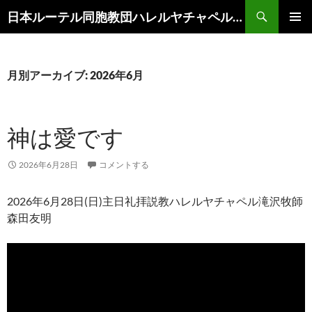
コ
検
日本ルーテル同胞教団ハレルヤチャペル滝沢
ン
索
メインメ
テ
ニュー
ン
ツ
月別アーカイブ: 2026年6月
へ
ス
キ
神は愛です
ッ
プ
2026年6月28日
コメントする
2026年6月28日(日)主日礼拝説教ハレルヤチャペル滝沢牧師
森田友明