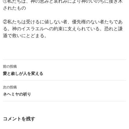
①私たちは、神の恵みと哀れみにより神のいのちに接ぎ木
されたもの
②私たちは受けるに値しない者、優先権のない者たちであ
る。神のイスラエルへの約束に支えられている。恐れと謙
遜で救いにとどまる。
投
前の投稿
稿
愛と赦しが人を変える
ナ
次の投稿
ビ
ネヘミヤの祈り
ゲ
ー
コメントを残す
シ