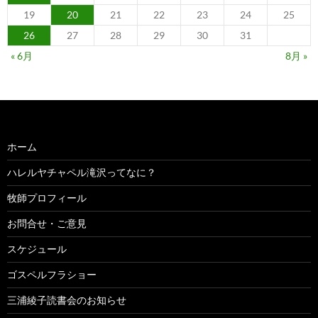
19
20
21
22
23
24
25
26
27
28
29
30
31
« 6月
8月 »
ホーム
ハレルヤチャペル滝沢ってなに？
牧師プロフィール
お問合せ・ご意見
スケジュール
ゴスペルフラショー
三浦綾子読書会のお知らせ