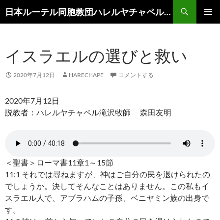
コ
検
日本ルーテル同胞教団ハレルヤチャペル滝沢
ン
索
メインメ
テ
ニュー
ン
イスラエルの選びと救い
ツ
へ
ス
2020年7月12日
HARECHAPE
コメントする
キ
ッ
2020年7月12日
プ
説教者：ハレルヤチャペル滝沢牧師 森田友明
＜聖書＞ローマ書11章1～15節
11:1 それでは尋ねますが、神はご自分の民を退けられたの
でしょうか。決してそんなことはありません。この私もイ
スラエル人で、アブラハムの子孫、ベニヤミン族の出身で
す。