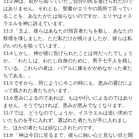
11:2 神は、前から知っていたご自分の民を退けられたので
はありません。それとも、聖書がエリヤの箇所で言ってい
ることを、あなたがたは知らないのですか。エリヤはイス
ラエルを神に訴えています。
11:3 「主よ。彼らはあなたの預言者たちを殺し、あなたの
祭壇を壊しました。ただ私だけが残りましたが、彼らは私
のいのちを狙っています。」
11:4 しかし、神が彼に告げられたことは何だったでしょう
か。「わたしは、わたし自身のために、男子七千人を残し
ている。これらの者は、バアルに膝をかがめなかった者た
ちである。」
11:5 ですから、同じように今この時にも、恵みの選びによ
って残された者たちがいます。
11:6 恵みによるのであれば、もはや行いによるのではあり
ません。そうでなければ、恵みが恵みでなくなります。
11:7 では、どうなのでしょうか。イスラエルは追い求めて
いたものを手に入れず、選ばれた者たちが手に入れまし
た。ほかの者たちは頑なにされたのです。
11:8 「神は今日に至るまで、彼らに鈍い心と見ない目と聞