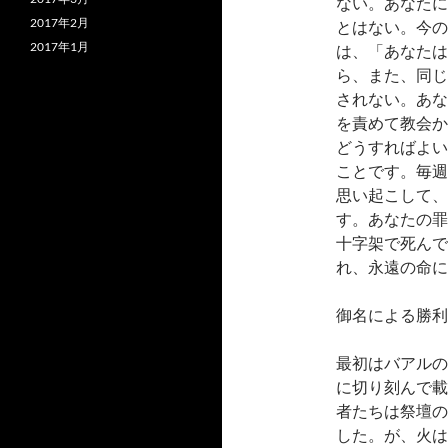
ない。あなたに
2017年2月
とはない。今の
2017年1月
は、「あなたは
ら、また、同じ
されない。あな
を責めて教会か
どうすればよい
ことです。毎週
思い起こして、
す。あなたの罪
十字架で死んで
れ、永遠の命に
御名による勝利
最初はバアルの
に切り刻んで載
者たちは祭壇の
した。が、火は