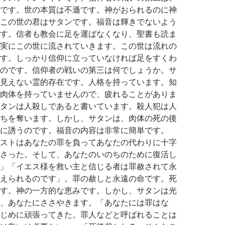
です。世の本質は不遜です。神がおられるのに神
この世の君はサタンです。福音は輝きでないよう
す。信者も教会に足を運ばなくなり、聖書も読ま
実にこの世に流されていきます。この世は流れの
す。しっかり信仰に立っていなければ足をすくわ
のです。信仰者の戦いの第三は何でしょうか。サ
見えない霊的存在です。人格を持っています。知
肉体を持っていませんので、疲れることがありま
タンは人殺しであると書いています。殺人犯は人
ちを奪います。しかし、サタンは、肉体の死の後
に誘うのです。福音の内容は非常に簡単です。
ストはあなたの罪を負ってあなたの代わりに十字
さった。そして、あなたのいのちのために復活し
」「イエス様を救い主と信じる者は罪赦されて永
えられるのです」。罪の赦しと永遠の命です。死
す。神の一方的な恵みです。しかし、サタンは光
、あなたにささやきます。「あなたには罪はな
じめに頑張ってきた。罪人などと呼ばれることは