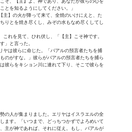
こそ、【主】よ、神であり、あなたが彼らの心を
ことを知るようにしてください。」
ると、【主】の火が降って来て、全焼のいけにえと、た
ちりとを焼き尽くし、みぞの水もなめ尽くしてし
はみな、これを見て、ひれ伏し、「【主】こそ神です。
す」と言った。
こでエリヤは彼らに命じた。「バアルの預言者たちを捕
ものがすな。」彼らがバアルの預言者たちを捕ら
は彼らをキション川に連れて下り、そこで彼らを
勢の人が集まりました。エリヤはイスラエルの全
します。「いつまで、どっちつかずでよろめいて
、主が神であれば、それに従え。もし、バアルが