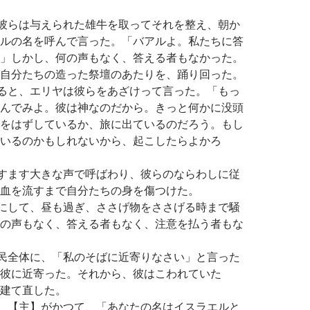
こで、彼らは与えられた雄牛を取ってそれを整え、朝か
ルの名を呼んで言った。「バアルよ。私たちに答
」しかし、何の声もなく、答える者もなかった。
自分たちの造った祭壇のあたりを、踊り回った。
昼になると、エリヤは彼らをあざけって言った。「もっ
んでみよ。彼は神なのだから。きっと何かに没頭
をはずしているか、旅に出ているのだろう。もし
いるのかもしれないから、起こしたらよかろ
らはますます大きな声で呼ばわり、彼らのならわしに従
血を流すまで自分たちの身を傷つけた。
のようにして、昼も過ぎ、ささげ物をささげる時まで騒
の声もなく、答える者もなく、注意を払う者もな
リヤが民全体に、「私のそばに近寄りなさい」と言った
彼に近寄った。それから、彼はこわれていた
建て直した。
リヤは、【主】がかつて、「あなたの名はイスラエルと