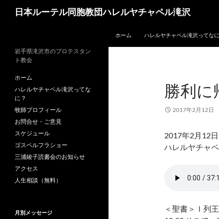
コ
検
日本ルーテル同胞教団ハレルヤチャペル滝沢
ン
索
テ
ホーム
ハレルヤチャペル滝沢ってな
ン
ツ
岩手県滝沢市のプロテスタン
ト教会
へ
ス
ホーム
勝利に
キ
ハレルヤチャペル滝沢ってな
ッ
に？
プ
牧師プロフィール
2017年2月12日
お問合せ・ご意見
スケジュール
2017年2月1
ゴスペルフラショー
ハレルヤチャペ
三浦綾子読書会のお知らせ
アクセス
人生相談（無料）
＜聖書＞Ⅰ列王記
月別メッセージ