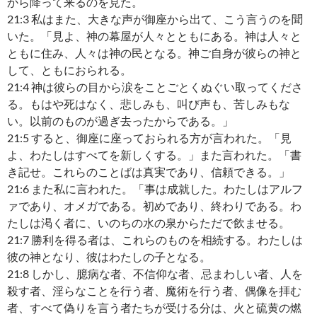
から降って来るのを見た。
21:3 私はまた、大きな声が御座から出て、こう言うのを聞
いた。「見よ、神の幕屋が人々とともにある。神は人々と
ともに住み、人々は神の民となる。神ご自身が彼らの神と
して、ともにおられる。
21:4 神は彼らの目から涙をことごとくぬぐい取ってくださ
る。もはや死はなく、悲しみも、叫び声も、苦しみもな
い。以前のものが過ぎ去ったからである。」
21:5 すると、御座に座っておられる方が言われた。「見
よ、わたしはすべてを新しくする。」また言われた。「書
き記せ。これらのことばは真実であり、信頼できる。」
21:6 また私に言われた。「事は成就した。わたしはアルフ
ァであり、オメガである。初めであり、終わりである。わ
たしは渇く者に、いのちの水の泉からただで飲ませる。
21:7 勝利を得る者は、これらのものを相続する。わたしは
彼の神となり、彼はわたしの子となる。
21:8 しかし、臆病な者、不信仰な者、忌まわしい者、人を
殺す者、淫らなことを行う者、魔術を行う者、偶像を拝む
者、すべて偽りを言う者たちが受ける分は、火と硫黄の燃