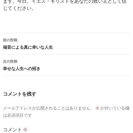
ます。今日、イエス・キリストをあなたの救い主として信
じてください。
投
前の投稿
稿
福音による真に幸いな人生
ナ
次の投稿
ビ
幸せな人生への招き
ゲ
ー
コメントを残す
シ
メールアドレスが公開されることはありません。
※
が付いている欄
ョ
は必須項目です
ン
コメント
※