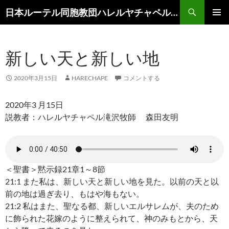
コ
検
日本ルーテル同胞教団ハレルヤチャペル滝沢
ン
索
メインメ
テ
ニュー
ン
新しい天と新しい地
ツ
へ
ス
2020年3月15日
HARECHAPE
コメントする
キ
ッ
2020年3 月15日
プ
説教者：ハレルヤチャペル滝沢牧師 森田友明
＜聖書＞黙示録21章1～8節
21:1 また私は、新しい天と新しい地を見た。以前の天と以
前の地は過ぎ去り、もはや海もない。
21:2 私はまた、聖なる都、新しいエルサレムが、夫のため
に飾られた花嫁のように整えられて、神のみもとから、天