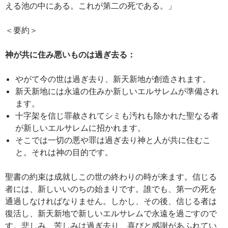
える池の中にある。これが第二の死である。」
＜要約＞
神が共に住み悪いものは過ぎ去る：
やがて今の世は過ぎ去り、新天新地が創造されます。
新天新地には永遠の住みか新しいエルサレムが準備され
ます。
十字架を信じ罪赦されてシミも汚れも除かれた聖なる者
が新しいエルサレムに招かれます。
そこでは一切の悪や罪は過ぎ去り神と人が共に住むこ
と。それは神の目的です。
聖書の約束は成就しこの世の終わりの時が来ます。信じる
者には、新しいいのちの始まりです。誰でも、第一の死を
通過しなければなりません。しかし、その後、信じる者は
復活し、新天新地で新しいエルサレムで永遠を過ごすので
す。悲しみ、苦しみは過ぎ去り、喜びと感謝があふれてい