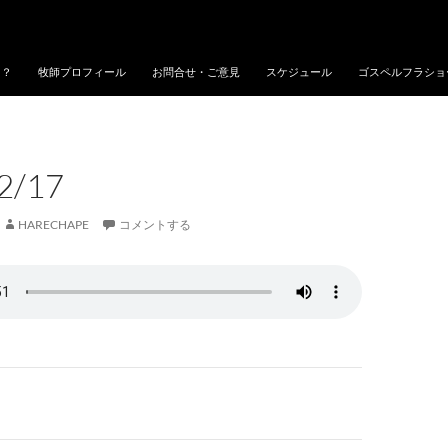
に？
牧師プロフィール
お問合せ・ご意見
スケジュール
ゴスペルフラショ
2/17
HARECHAPE
コメントする