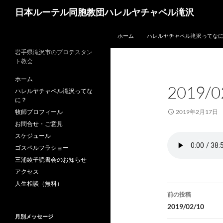
コ
検
日本ルーテル同胞教団ハレルヤチャペル滝沢
ン
索
テ
ホーム
ハレルヤチャペル滝沢ってな
ン
ツ
岩手県滝沢市のプロテスタン
ト教会
へ
ス
ホーム
2019/0
キ
ハレルヤチャペル滝沢ってな
ッ
に？
プ
牧師プロフィール
2019年2月17日
お問合せ・ご意見
スケジュール
ゴスペルフラショー
三浦綾子読書会のお知らせ
アクセス
人生相談（無料）
投
前の投稿
稿
2019/02/10
月別メッセージ