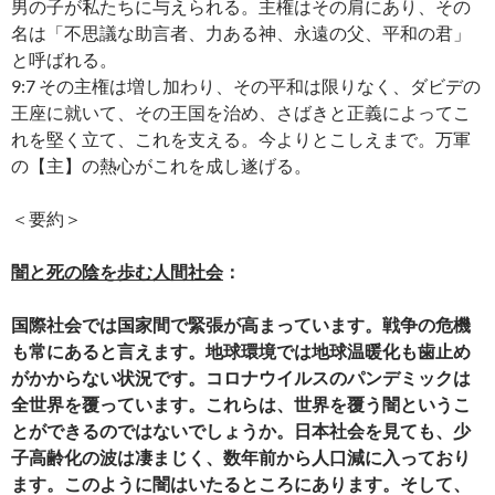
男の子が私たちに与えられる。主権はその肩にあり、その
名は「不思議な助言者、力ある神、永遠の父、平和の君」
と呼ばれる。
9:7 その主権は増し加わり、その平和は限りなく、ダビデの
王座に就いて、その王国を治め、さばきと正義によってこ
れを堅く立て、これを支える。今よりとこしえまで。万軍
の【主】の熱心がこれを成し遂げる。
＜要約＞
闇と死の陰を歩む人間社会
：
国際社会では国家間で緊張が高まっています。戦争の危機
も常にあると言えます。地球環境では地球温暖化も歯止め
がかからない状況です。コロナウイルスのパンデミックは
全世界を覆っています。これらは、世界を覆う闇というこ
とができるのではないでしょうか。日本社会を見ても、少
子高齢化の波は凄まじく、数年前から人口減に入っており
ます。このように闇はいたるところにあります。そして、