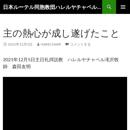
コ
検
日本ルーテル同胞教団ハレルヤチャペル滝沢
ン
索
メインメ
テ
ニュー
ン
主の熱心が成し遂げたこと
ツ
へ
ス
2021年12月5日
HARECHAPE
コメントする
キ
ッ
2021年12月5日主日礼拝説教 ハレルヤチャペル滝沢牧
プ
師 森田友明