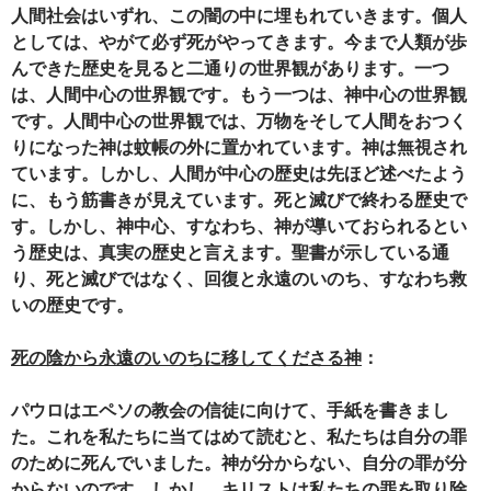
人間社会はいずれ、この闇の中に埋もれていきます。個人
としては、やがて必ず死がやってきます。今まで人類が歩
んできた歴史を見ると二通りの世界観があります。一つ
は、人間中心の世界観です。もう一つは、神中心の世界観
です。人間中心の世界観では、万物をそして人間をおつく
りになった神は蚊帳の外に置かれています。神は無視され
ています。しかし、人間が中心の歴史は先ほど述べたよう
に、もう筋書きが見えています。死と滅びで終わる歴史で
す。しかし、神中心、すなわち、神が導いておられるとい
う歴史は、真実の歴史と言えます。聖書が示している通
り、死と滅びではなく、回復と永遠のいのち、すなわち救
いの歴史です。
死の陰から永遠のいのちに移してくださる神
：
パウロはエペソの教会の信徒に向けて、手紙を書きまし
た。これを私たちに当てはめて読むと、私たちは自分の罪
のために死んでいました。神が分からない、自分の罪が分
からないのです。しかし、キリストは私たちの罪を取り除