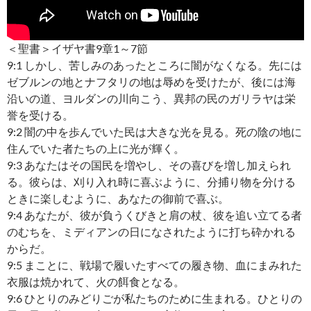
＜聖書＞イザヤ書9章1～7節
9:1 しかし、苦しみのあったところに闇がなくなる。先には
ゼブルンの地とナフタリの地は辱めを受けたが、後には海
沿いの道、ヨルダンの川向こう、異邦の民のガリラヤは栄
誉を受ける。
9:2 闇の中を歩んでいた民は大きな光を見る。死の陰の地に
住んでいた者たちの上に光が輝く。
9:3 あなたはその国民を増やし、その喜びを増し加えられ
る。彼らは、刈り入れ時に喜ぶように、分捕り物を分ける
ときに楽しむように、あなたの御前で喜ぶ。
9:4 あなたが、彼が負うくびきと肩の杖、彼を追い立てる者
のむちを、ミディアンの日になされたように打ち砕かれる
からだ。
9:5 まことに、戦場で履いたすべての履き物、血にまみれた
衣服は焼かれて、火の餌食となる。
9:6 ひとりのみどりごが私たちのために生まれる。ひとりの