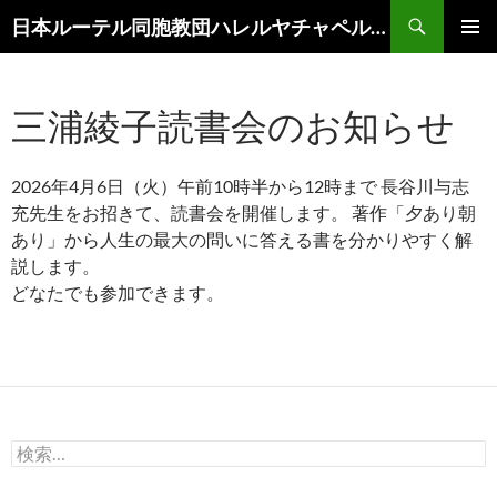
コ
検
日本ルーテル同胞教団ハレルヤチャペル滝沢
ン
索
メインメ
テ
ニュー
ン
三浦綾子読書会のお知らせ
ツ
へ
ス
2026年4月6日（火）午前10時半から12時まで 長谷川与志
キ
充先生をお招きて、読書会を開催します。 著作「夕あり朝
ッ
あり」から人生の最大の問いに答える書を分かりやすく解
プ
説します。
どなたでも参加できます。
検
索: