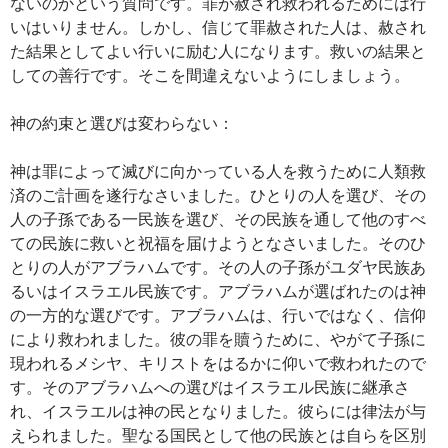
ないのかという質問です。罪が赦され救われるためには行
いはいりません。しかし、信じて罪赦された人は、赦され
た結果としてよい行いに励む人になります。救いの結果と
しての善行です。そこを間違えないようにしましょう。
神の約束と選びは変わらない：
神は罪によって滅びに向かっている人を救うために人類救
済のご計画を遂行なさいました。ひとりの人を選び、その
人の子孫である一民族を選び、その民族を通して他のすべ
ての民族に救いと祝福を届けようとなさいました。そのひ
とりの人がアブラハムです。その人の子孫がユダヤ民族あ
るいはイスラエル民族です。アブラハムが選ばれたのは神
の一方的な選びです。アブラハムは、行いではなく、信仰
により救われました。彼の罪を贖うために、やがて子孫に
現われるメシヤ、キリストをはるかに仰いで救われたので
す。そのアブラハムへの選びはイスラエル民族に継承さ
れ、イスラエルは神の民となりました。彼らには律法が与
えられました。聖なる国民として他の民族とは自らを区別