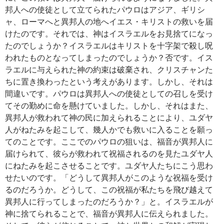
邦人への使徒として立てられたパウロはアジア、ギリシ
ャ、ローマへと異邦人の地へイエス・キリストの救いを届
けたのです。それでは、神はイスラエルをお見捨てになっ
たのでしょうか？イスラエルはキリストを十字架で殺し呪
われたものとなってしまったのでしょうか？否です。イス
ラエルに与えられた神の約束は破棄され、クリスチャンた
ちに置き換わったという考えがあります。しかし、それは
間違いです。パウロは異邦人への使徒としての召しを受け
てその勤めに命を懸けていました。しかし、それはまた、
異邦人が救われて神の民に加えられることにより、ユダヤ
人がねたみを起こして、幾人かでも救いに入ることを願っ
てのことです。ここでのパウロの狙いは、福音が異邦人に
届けられて、彼らが救われて祝福されるのを見たユダヤ人
にねたみを起こさせることです。ユダヤ人たちにこう思わ
せたいのです。「どうして異邦人がこのような祝福を受け
るのだろうか。どうして、この祝福が私たちを飛び越えて
異邦人に行ってしまったのだろうか？」と。イスラエルが
神に捨てられることで、福音が異邦人に伝えられました。