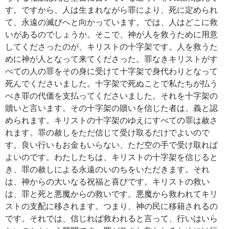
す。ですから、人は生まれながら罪により、死に定められ
て、永遠の滅びへと向かっています。では、人はどこに救
いがあるのでしょうか。そこで、神が人を救うために用意
してくださったのが、キリストの十字架です。人を救うた
めに神が人となって来てくださった。罪なきキリストがす
べての人の罪をその身に受けて十字架で身代わりとなって
死んでくださいました。十字架で死ぬことで私たちが払う
べき罪の代価を支払ってくださいました。それを十字架の
贖いと言います。その十字架の贖いを信じた者は、義と認
められます。キリストの十字架のゆえにすべての罪は赦さ
れます。罪の赦しをただ信じて受け取るだけでよいので
す。良い行いもお金もいらない、ただ空の手で受け取れば
よいのです。わたしたちは、キリストの十字架を信じると
き、罪の赦しによる永遠のいのちをいただきます。それ
は、神からの大いなる祝福と喜びです。キリストの救い
は、罪と死と悪魔からの救いです。悪魔から救われてキリ
ストの支配に移されます。つまり、神の民に移籍されるの
です。それでは、信じれば救われると言って、行いはいら