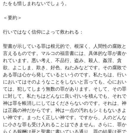
たをも惜しまれないでしょう。
＜要約＞
行いではなく信仰によって救われる：
聖書が示している罪は根元的で、根深く、人間性の腐敗と
言えるものです。マルコの福音書には、具体的な罪が書か
れています。悪い考え、不品行、盗み、殺人、姦淫、貪
欲、よこしま、欺き、好色、ねたみなどです。その腐敗で
ある罪は心から発しているというのです。私たちは、行い
においてはそのようなことをしないと言っても、心におい
ては、犯してしまう無数の罪があります。そして、その罪
に対して、私たちはどんなに良い行いを積んでも、それで
神は罪を帳消しにしてはくださらないのです。それは、神
は正義の神だからです。神は一点の汚れもシミもないきよ
い神です。まったく正しい神です。ですから、人のどんな
に小さな罪も受け入れることはできません。さらに、罪か
らくる報酬は死と聖書に書いている通り、罪の結果は死で