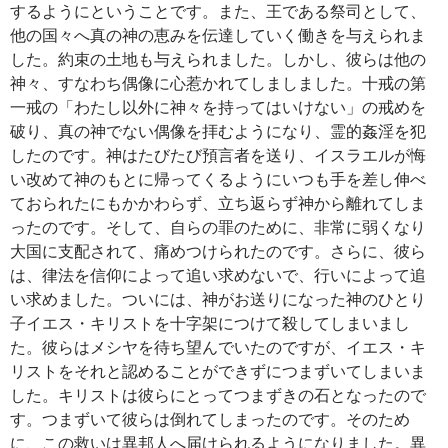
するようにということです。また、王である祭司として、
他の国々へ真の神の恵みを伝達していく働きを与えられま
した。約束の土地も与えられました。しかし、彼らは他の
神々、すなわち偶像に心惹かれてしましました。十戒の第
一戒の「わたし以外に神々を持ってはいけない」の戒めを
破り、真の神でない偶像を拝むようになり、霊的姦淫を犯
したのです。神はたびたび預言者を送り、イスラエルが悔
い改めて神のもとに帰ってくるようにいつも手を差し伸べ
ておられたにもかかわらず、立ち返らず神から離れてしま
ったのです。そして、自らの罪のために、非常に弱くなり
大国に支配されて、痛めつけられたのです。さらに、彼ら
は、律法を信仰によって追い求めないで、行いによって追
い求めました。ついには、神がお送りになった神のひとり
子イエス・キリストを十字架につけて殺してしまいまし
た。彼らはメシヤを待ち望んでいたのですが、イエス・キ
リストをそれと認めることができずにつまずいてしまいま
した。キリストは彼らにとってつまずきの石となったので
す。つまずいて彼らは倒れてしまったのです。そのため
に、この救いは異邦人へ届けられるようになりました。異