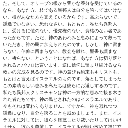
た。そして、オリーブの根から豊かな養分を受けているの
なら、あなた方、枝である異邦人は自分を誇ってはいけな
い、根があなた方を支えているからです。高ぶらないで、
謙遜でいなさい。恐れなさい。もともと、私たち異邦人
は、受けるに値のない、優先権のない、資格のない者であ
ったからです。ただ、神のあわれみと恵みによって救って
いただき、神の民に加えられたのです。しかし、神に留ま
らない、信仰に留まらない、教会を離れ、聖書も読まな
い、祈らない、ということになれば、あなた方は切り落と
されるとパウロは言います。逆に信仰に留まり続けるなら
救いの完成を見るのです。神の選びも約束もキリストも、
もとはと言えばイスラエルのものです。落としてしまった
この素晴らしい恵みを私たちは彼らにお返しするのです。
私たち異邦人クリスチャンは神の一方的な恵みで接ぎ木さ
れた者たちです。神の民とされたのはイスラエルであり、
今もそれは変わりありません。ですから、神を恐れつつ、
謙遜になり、自分を誇ることを戒めましょう。また、イス
ラエルに対しては、彼らを軽蔑したり裁いたりしてはいけ
ません。彼らを尊敬して、イスラエルが悔い改めて神に立