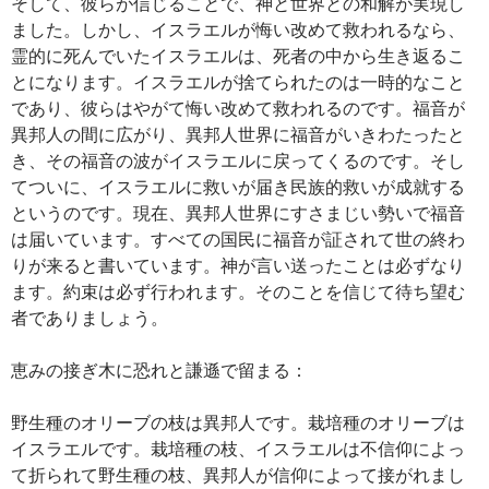
そして、彼らが信じることで、神と世界との和解が実現し
ました。しかし、イスラエルが悔い改めて救われるなら、
霊的に死んでいたイスラエルは、死者の中から生き返るこ
とになります。イスラエルが捨てられたのは一時的なこと
であり、彼らはやがて悔い改めて救われるのです。福音が
異邦人の間に広がり、異邦人世界に福音がいきわたったと
き、その福音の波がイスラエルに戻ってくるのです。そし
てついに、イスラエルに救いが届き民族的救いが成就する
というのです。現在、異邦人世界にすさまじい勢いで福音
は届いています。すべての国民に福音が証されて世の終わ
りが来ると書いています。神が言い送ったことは必ずなり
ます。約束は必ず行われます。そのことを信じて待ち望む
者でありましょう。
恵みの接ぎ木に恐れと謙遜で留まる：
野生種のオリーブの枝は異邦人です。栽培種のオリーブは
イスラエルです。栽培種の枝、イスラエルは不信仰によっ
て折られて野生種の枝、異邦人が信仰によって接がれまし