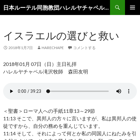
コ
検
日本ルーテル同胞教団ハレルヤチャペル滝沢
ン
索
メインメ
テ
ニュー
ン
イスラエルの選びと救い
ツ
へ
ス
2018年1月7日
HARECHAPE
コメントする
キ
ッ
2018年01月 07日（日）主日礼拝
プ
ハレルヤチャペル滝沢牧師 森田友明
＜聖書＞ローマ人への手紙11章13～29節
11:13 そこで、異邦人の方々に言いますが、私は異邦人の使
徒ですから、自分の務めを重んじています。
11:14 そして、それによって何とか私の同国人にねたみを引