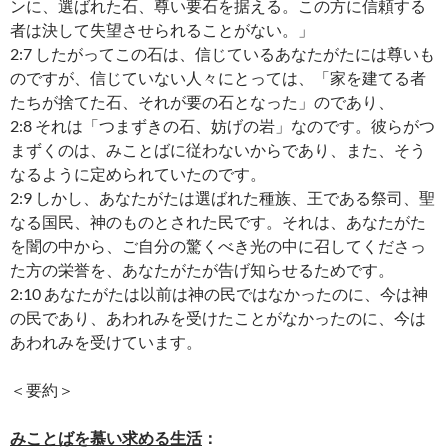
ンに、選ばれた石、尊い要石を据える。この方に信頼する
者は決して失望させられることがない。」
2:7 したがってこの石は、信じているあなたがたには尊いも
のですが、信じていない人々にとっては、「家を建てる者
たちが捨てた石、それが要の石となった」のであり、
2:8 それは「つまずきの石、妨げの岩」なのです。彼らがつ
まずくのは、みことばに従わないからであり、また、そう
なるように定められていたのです。
2:9 しかし、あなたがたは選ばれた種族、王である祭司、聖
なる国民、神のものとされた民です。それは、あなたがた
を闇の中から、ご自分の驚くべき光の中に召してくださっ
た方の栄誉を、あなたがたが告げ知らせるためです。
2:10 あなたがたは以前は神の民ではなかったのに、今は神
の民であり、あわれみを受けたことがなかったのに、今は
あわれみを受けています。
＜要約＞
みことばを慕い求める生活
：