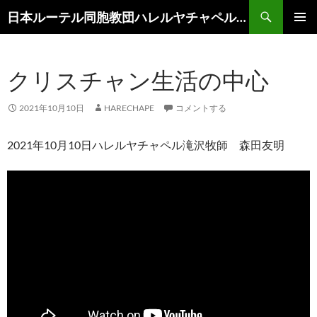
コ
検
日本ルーテル同胞教団ハレルヤチャペル滝沢
ン
索
メインメ
テ
ニュー
ン
クリスチャン生活の中心
ツ
へ
ス
2021年10月10日
HARECHAPE
コメントする
キ
ッ
2021年10月10日ハレルヤチャペル滝沢牧師 森田友明
プ