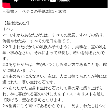
＜聖書＞Ⅰペテロの手紙2章1～10節
【新改訳2017】
Ⅰペテ
2:1 ですからあなたがたは、すべての悪意、すべての偽り、
偽善やねたみ、すべての悪口を捨てて、
2:2 生まれたばかりの乳飲み子のように、純粋な、霊の乳を
慕い求めなさい。それによって成長し、救いを得るためで
す。
2:3 あなたがたは、主がいつくしみ深い方であることを、確
かに味わいました。
2:4 主のもとに来なさい。主は、人には捨てられたが神には
選ばれた、尊い生ける石です。
2:5 あなたがた自身も生ける石として霊の家に築き上げら
れ、神に喜ばれる霊のいけにえをイエス・キリストを通し
て献げる、聖なる祭司となります。
2:6 聖書にこう書いてあるからです。「見よ、わたしはシオ