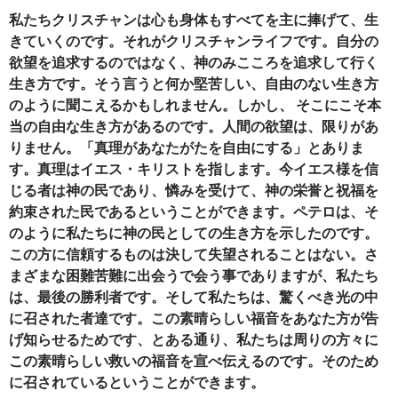
私たちクリスチャンは心も身体もすべてを主に捧げて、生
きていくのです。それがクリスチャンライフです。自分の
欲望を追求するのではなく、神のみこころを追求して行く
生き方です。そう言うと何か堅苦しい、自由のない生き方
のように聞こえるかもしれません。しかし、
そこにこそ本
当の自由な生き方があるのです。人間の欲望は、限りがあ
りません。「真理があなたがたを自由にする」とありま
す。真理はイエス・キリストを指します。今イエス様を信
じる者は神の民であり、憐みを受けて、神の栄誉と祝福を
約束された民であるということができます。ペテロは、そ
のように私たちに神の民としての生き方を示したのです。
この方に信頼するものは決して失望されることはない。さ
まざまな困難苦難に出会うで会う事でありますが、私たち
は、最後の勝利者です。そして私たちは、驚くべき光の中
に召された者達です。この素晴らしい福音をあなた方が告
げ知らせるためです、とある通り、私たちは周りの方々に
この素晴らしい救いの福音を宣べ伝えるのです。そのため
に召されているということができます。