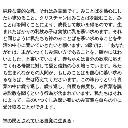
純粋な霊的な乳、それはみ言葉です。みことばを熱心にし
たい求めること。クリスチャンはみことばを読むこと、み
ことばを聞くことにより、成長して救いを得るのです。生
まれたばかりの乳飲み子は貪欲に乳を慕い求めます。それ
と同じように私たちも神のみことばを慕い求めることを生
活の中心に置いていきたいと願います。
3
節では、「あなた
がたは、主がいつくしみ深い方であることを、確かに味わ
いました」と書いています。赤ちゃんは自分の欲求に応え
てくれる母親に対して愛と信頼の心を培っています。私た
ち生まれながらの人間が、もしみことばを熱心に慕い求め
るならば、主は応えてくださいます。この味わうという言
葉の中に繰り返し、繰り返し、何度も何度も、み言葉を読
み説教を聞くという行為が含まれています。私たちはそれ
によって、主のいつくしみ深い養いのみ言葉を自らの心に
受け取ることができます。
神の民とされている自覚に生きる
：