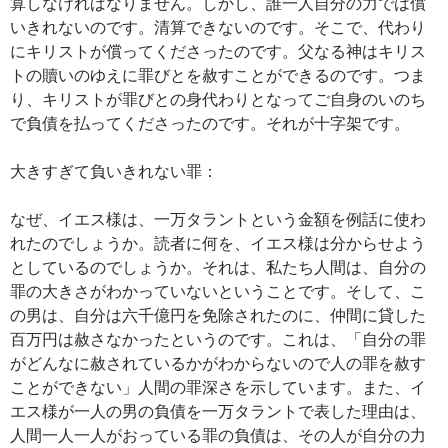
算しなければなりません。しかし、誰一人自分の力では償
いきれないのです。清算できないのです。そこで、代わり
にキリストが償ってくださったのです。父なる神はキリス
トの贖いのゆえに罪びとを赦すことができるのです。つま
り、キリストが罪びとの身代わりとなってご自身のいのち
で負債を払ってくださったのです。それが十字架です。
大きすぎて負いきれない罪：
なぜ、イエス様は、一万タラントという金額を例話に使わ
れたのでしょうか。読者に何を、イエス様は分からせよう
としているのでしょうか。それは、私たち人間は、自分の
罪の大きさがわかっていないということです。そして、こ
の男は、自分は六千億円を免除されたのに、仲間に貸した
百万円は赦さなかったというのです。これは、「自分の罪
がどんなに赦されているかがわからないので人の罪を赦す
ことができない」人間の罪深さを示しています。また、イ
エス様が一人の男の負債を一万タラントで表した理由は、
人間一人一人がおっている罪の負債は、その人が自分の力