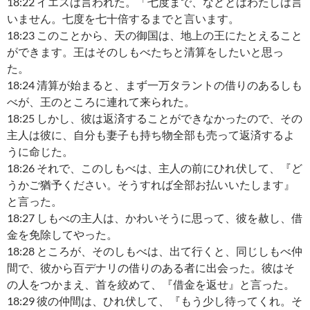
18:22 イエスは言われた。「七度まで、などとはわたしは言
いません。七度を七十倍するまでと言います。
18:23 このことから、天の御国は、地上の王にたとえること
ができます。王はそのしもべたちと清算をしたいと思っ
た。
18:24 清算が始まると、まず一万タラントの借りのあるしも
べが、王のところに連れて来られた。
18:25 しかし、彼は返済することができなかったので、その
主人は彼に、自分も妻子も持ち物全部も売って返済するよ
うに命じた。
18:26 それで、このしもべは、主人の前にひれ伏して、『ど
うかご猶予ください。そうすれば全部お払いいたします』
と言った。
18:27 しもべの主人は、かわいそうに思って、彼を赦し、借
金を免除してやった。
18:28 ところが、そのしもべは、出て行くと、同じしもべ仲
間で、彼から百デナリの借りのある者に出会った。彼はそ
の人をつかまえ、首を絞めて、『借金を返せ』と言った。
18:29 彼の仲間は、ひれ伏して、『もう少し待ってくれ。そ