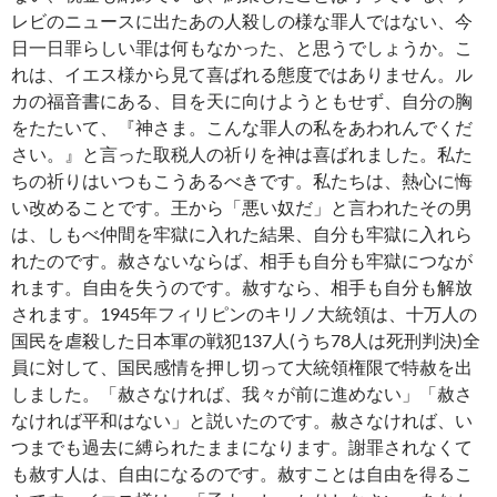
レビのニュースに出たあの人殺しの様な罪人ではない、今
日一日罪らしい罪は何もなかった、と思うでしょうか。こ
れは、イエス様から見て喜ばれる態度ではありません。ル
カの福音書にある、目を天に向けようともせず、自分の胸
をたたいて、『神さま。こんな罪人の私をあわれんでくだ
さい。』と言った取税人の祈りを神は喜ばれました。私た
ちの祈りはいつもこうあるべきです。私たちは、熱心に悔
い改めることです。王から「悪い奴だ」と言われたその男
は、しもべ仲間を牢獄に入れた結果、自分も牢獄に入れら
れたのです。赦さないならば、相手も自分も牢獄につなが
れます。自由を失うのです。赦すなら、相手も自分も解放
されます。1945年フィリピンのキリノ大統領は、十万人の
国民を虐殺した日本軍の戦犯137人(うち78人は死刑判決)全
員に対して、国民感情を押し切って大統領権限で特赦を出
しました。「赦さなければ、我々が前に進めない」「赦さ
なければ平和はない」と説いたのです。赦さなければ、い
つまでも過去に縛られたままになります。謝罪されなくて
も赦す人は、自由になるのです。赦すことは自由を得るこ