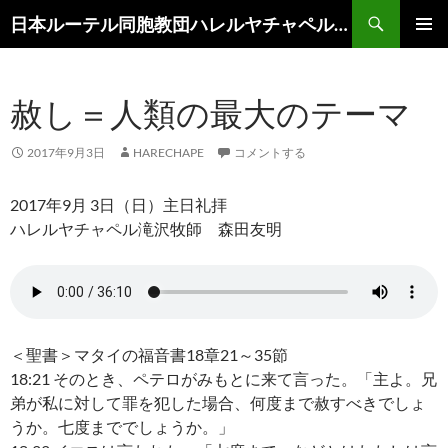
コ
検
日本ルーテル同胞教団ハレルヤチャペル滝沢
ン
索
メインメ
テ
ニュー
ン
赦し＝人類の最大のテーマ
ツ
へ
ス
2017年9月3日
HARECHAPE
コメントする
キ
ッ
2017年9月 3日（日）主日礼拝
プ
ハレルヤチャペル滝沢牧師 森田友明
＜聖書＞マタイの福音書18章21～35節
18:21 そのとき、ペテロがみもとに来て言った。「主よ。兄
弟が私に対して罪を犯した場合、何度まで赦すべきでしょ
うか。七度まででしょうか。」