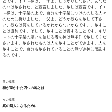
とです。イエス様は、「子よ。しっかりしなさい。あなた
の罪は赦された」と宣言しました。赦しは宣言です。イエ
ス様は、十字架の上で、自分を十字架につけののしる人々
のために祈りました。「父よ。どうか彼らを赦して下さ
い、彼らは何をしているかわからないからです。」赦すこ
とは勝利です。そして、赦すことは愛することです。キリ
ストの十字架の贖いを信じる者を神は無条件で赦してくだ
さいます。赦されたものは人を赦すことができます。人を
赦すことで、自分も赦されていることの気づき神に感謝す
るのです。
投
前の投稿
稿
種が蒔かれた四つの地とは
ナ
次の投稿
ビ
真の隣人になるために