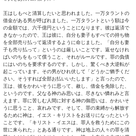
王はしもべと清算したいと思われました。一万タラントの
借金がある男が呼ばれました。一万タラントという額は今
の金額では、六千億円ということになります。彼は返済で
きなかったので、王は彼に、自分も妻子もすべての持ち物
を全部売り払って返済するように命じました。「自分も妻
子も売り払って」というのは厳しいことです。返せなけれ
ばいのちをもって償うこと、それがルールです。罪の負債
にはいのちを要求するのです。しかし、驚くべき大逆転が
起こっています。その男がひれ伏して「どうかご猶予くだ
さい。そうすれば全部お払いいたします」と言ったので、
王は、彼をかわいそうに思って、赦し、借金を免除した、
というのです。父なる神のみ思いは、尽きない憐れみと言
えます。罪に苦しむ人間に対する神の御思いは、かわいそ
うに思うこと、哀れみです。そして、罪の束縛から解放す
るために神は、イエス・キリストをお送りになったという
ことです。「キリスト・イエスは、罪人を救うためにこの
世に来られた」とある通りです。神は地上の人々の罪を清