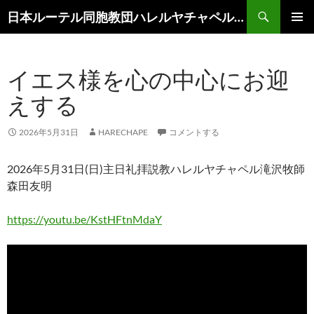
コ
検
日本ルーテル同胞教団ハレルヤチャペル滝沢
ン
索
メインメ
テ
ニュー
ン
イエス様を心の中心にお迎
ツ
へ
えする
ス
キ
2026年5月31日
HARECHAPE
コメントする
ッ
プ
2026年5月31日(日)主日礼拝説教ハレルヤチャペル滝沢牧師
森田友明
https://youtu.be/KstHFtnMdaY