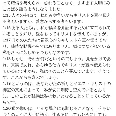
って確信を与えられ、恐れることなく、ますます大胆にみ
ことばを語るようになりました。
1:15 人々の中には、ねたみや争いからキリストを宣べ伝え
る者もいますが、善意からする者もいます。
1:16 ある人たちは、私が福音を弁証するために立てられて
いることを知り、愛をもってキリストを伝えていますが、
1:17 ほかの人たちは党派心からキリストを宣べ伝えてお
り、純粋な動機からではありません。鎖につながれている
私をさらに苦しめるつもりなのです。
1:18 しかし、それが何だというのでしょう。見せかけであ
れ、真実であれ、あらゆる仕方でキリストが宣べ伝えられ
ているのですから、私はそのことを喜んでいます。そうで
す。これからも喜ぶでしょう。
1:19 というのは、あなたがたの祈りとイエス・キリストの
御霊の支えによって、私が切に期待し望んでいるとおり
に、このことが結局は私の救いとなることを知っているか
らです。
1:20 私の願いは、どんな場合にも恥じることなく、今もい
つものように大胆に語り、生きるにしても死ぬにしても、