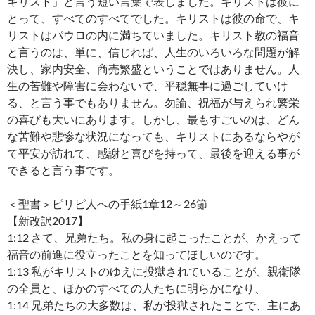
キリスト」と言う短い言葉で表しました。キリストは彼に
とって、すべてのすべてでした。キリストは彼の命で、キ
リストはパウロの内に満ちていました。キリスト教の福音
と言うのは、単に、信じれば、人生のいろいろな問題が解
決し、家内安全、商売繁盛ということではありません。人
生の苦難や障害に会わないで、平穏無事に過ごしていけ
る、と言う事でもありません。勿論、祝福が与えられ繁栄
の喜びも大いにあります。しかし、最もすごいのは、どん
な苦難や悲惨な状況になっても、キリストにあるならやが
て平安が訪れて、感謝と喜びを持って、最後を迎える事が
できると言う事です。
＜聖書＞ピリピ人への手紙1章12～26節
【新改訳2017】
1:12 さて、兄弟たち。私の身に起こったことが、かえって
福音の前進に役立ったことを知ってほしいのです。
1:13 私がキリストのゆえに投獄されていることが、親衛隊
の全員と、ほかのすべての人たちに明らかになり、
1:14 兄弟たちの大多数は、私が投獄されたことで、主にあ